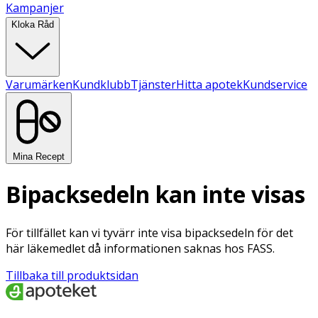
Kampanjer
Kloka Råd
Varumärken
Kundklubb
Tjänster
Hitta apotek
Kundservice
Mina Recept
Bipacksedeln kan inte visas
För tillfället kan vi tyvärr inte visa bipacksedeln för det
här läkemedlet då informationen saknas hos FASS.
Tillbaka till produktsidan