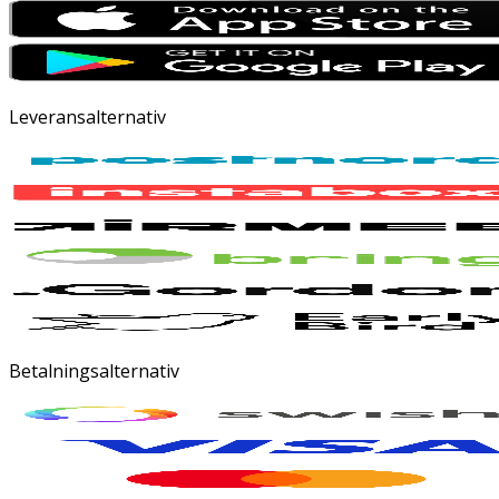
Leveransalternativ
Betalningsalternativ