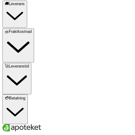
🚚Leverans
🧺Fraktkostnad
🚀Leveranstid
💳Betalning