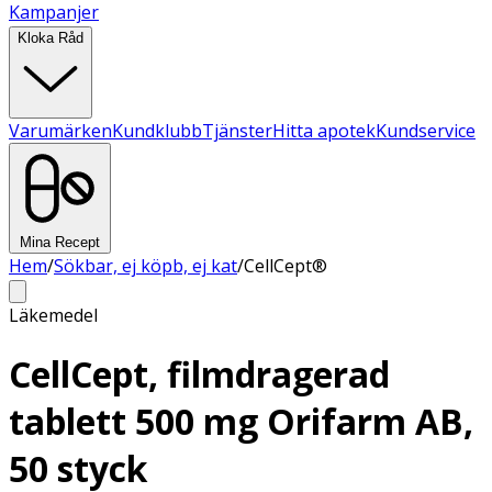
Kampanjer
Kloka Råd
Varumärken
Kundklubb
Tjänster
Hitta apotek
Kundservice
Mina Recept
Hem
/
Sökbar, ej köpb, ej kat
/
CellCept®
Läkemedel
CellCept, filmdragerad
tablett 500 mg Orifarm AB,
50 styck