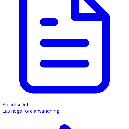
Bipacksedel
Läs noga före användning