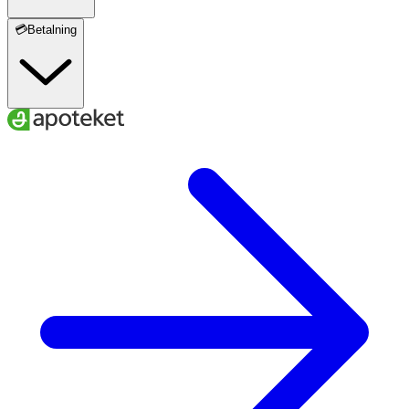
💳Betalning