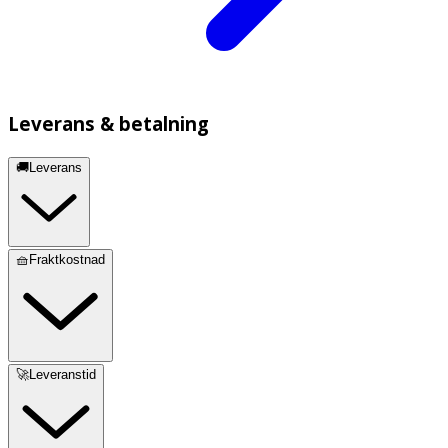
Leverans & betalning
🚚Leverans
🧺Fraktkostnad
🚀Leveranstid