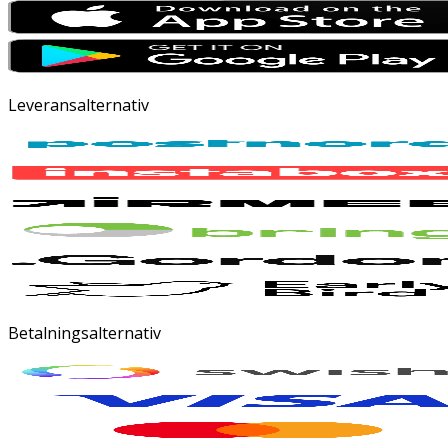
Leveransalternativ
Betalningsalternativ