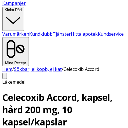
Kampanjer
Kloka Råd
Varumärken
Kundklubb
Tjänster
Hitta apotek
Kundservice
Mina Recept
Hem
/
Sökbar, ej köpb, ej kat
/
Celecoxib Accord
Läkemedel
Celecoxib Accord, kapsel,
hård 200 mg, 10
kapsel/kapslar