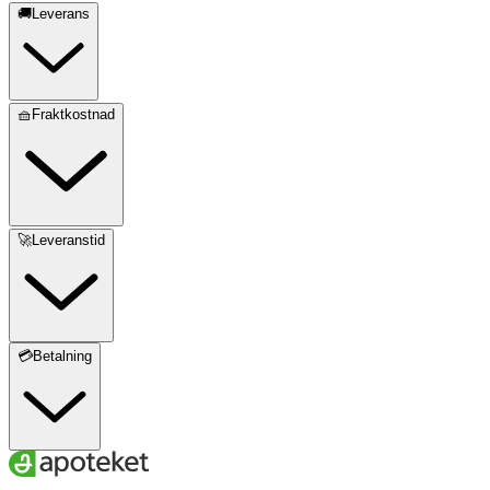
🚚Leverans
🧺Fraktkostnad
🚀Leveranstid
💳Betalning