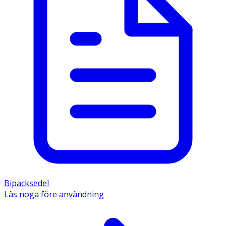
Bipacksedel
Läs noga före användning