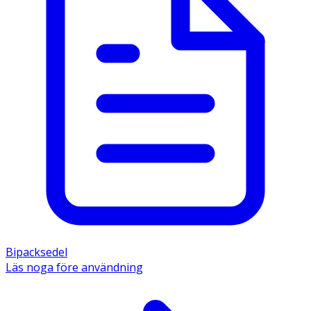
Bipacksedel
Läs noga före användning