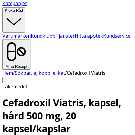
Kampanjer
Kloka Råd
Varumärken
Kundklubb
Tjänster
Hitta apotek
Kundservice
Mina Recept
Hem
/
Sökbar, ej köpb, ej kat
/
Cefadroxil Viatris
Läkemedel
Cefadroxil Viatris, kapsel,
hård 500 mg, 20
kapsel/kapslar