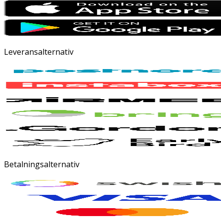
Leveransalternativ
Betalningsalternativ