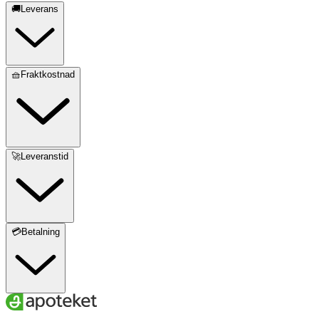
🚚Leverans
🧺Fraktkostnad
🚀Leveranstid
💳Betalning