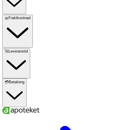
🧺Fraktkostnad
🚀Leveranstid
💳Betalning