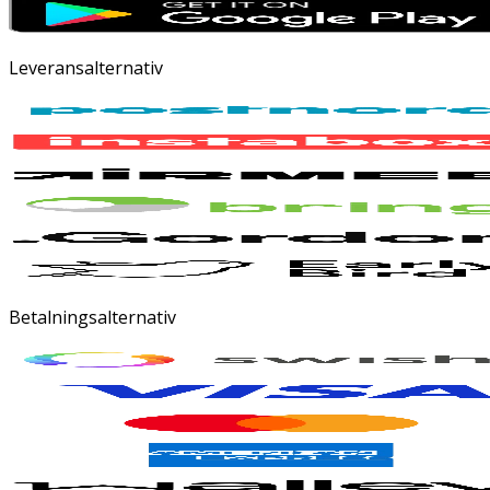
Leveransalternativ
Betalningsalternativ