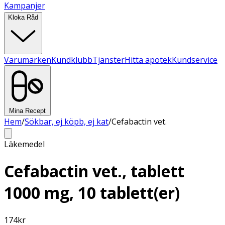
Kampanjer
Kloka Råd
Varumärken
Kundklubb
Tjänster
Hitta apotek
Kundservice
Mina Recept
Hem
/
Sökbar, ej köpb, ej kat
/
Cefabactin vet.
Läkemedel
Cefabactin vet., tablett
1000 mg, 10 tablett(er)
174
kr