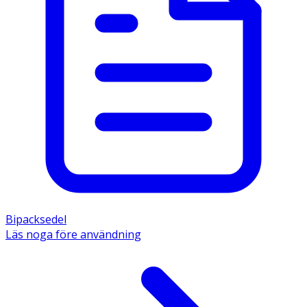
Bipacksedel
Läs noga före användning