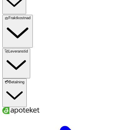
🧺Fraktkostnad
🚀Leveranstid
💳Betalning