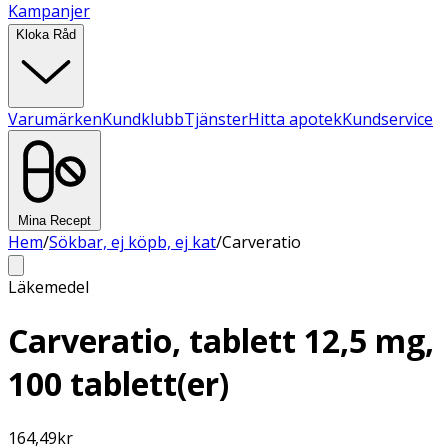
Kampanjer
Kloka Råd
Varumärken
Kundklubb
Tjänster
Hitta apotek
Kundservice
Mina Recept
Hem
/
Sökbar, ej köpb, ej kat
/
Carveratio
Läkemedel
Carveratio, tablett 12,5 mg,
100 tablett(er)
164,49
kr