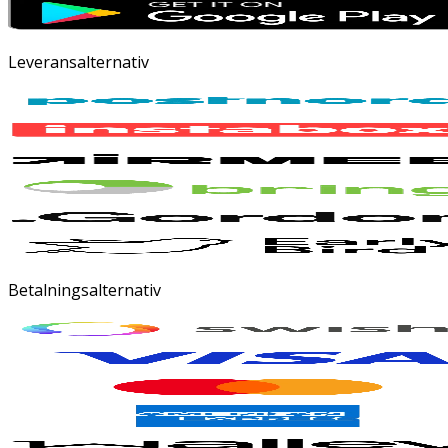
Leveransalternativ
Betalningsalternativ