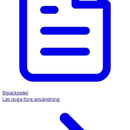
Bipacksedel
Läs noga före användning