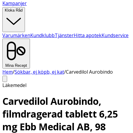
Kampanjer
Kloka Råd
Varumärken
Kundklubb
Tjänster
Hitta apotek
Kundservice
Mina Recept
Hem
/
Sökbar, ej köpb, ej kat
/
Carvedilol Aurobindo
Läkemedel
Carvedilol Aurobindo,
filmdragerad tablett 6,25
mg Ebb Medical AB, 98