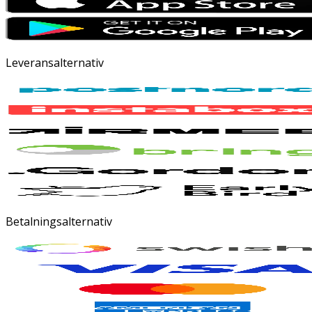
Leveransalternativ
Betalningsalternativ