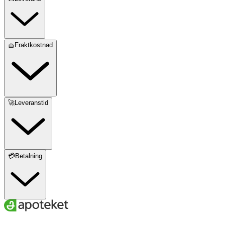
🧺Fraktkostnad
🚀Leveranstid
💳Betalning