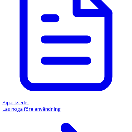
Bipacksedel
Läs noga före användning