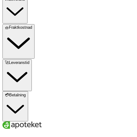
🧺Fraktkostnad
🚀Leveranstid
💳Betalning