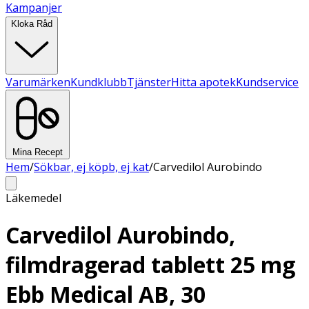
Kampanjer
Kloka Råd
Varumärken
Kundklubb
Tjänster
Hitta apotek
Kundservice
Mina Recept
Hem
/
Sökbar, ej köpb, ej kat
/
Carvedilol Aurobindo
Läkemedel
Carvedilol Aurobindo,
filmdragerad tablett 25 mg
Ebb Medical AB, 30