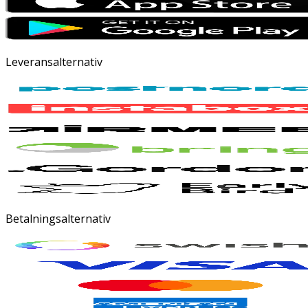
Leveransalternativ
Betalningsalternativ