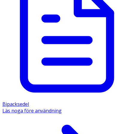
Bipacksedel
Läs noga före användning