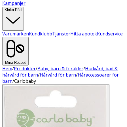
Kampanjer
Kloka Råd
Varumärken
Kundklubb
Tjänster
Hitta apotek
Kundservice
Mina Recept
Hem
/
Produkter
/
Baby, barn & förälder
/
Hudvård, bad &
hårvård för barn
/
Hårvård för barn
/
Håraccessoarer för
barn
/
Carlobaby