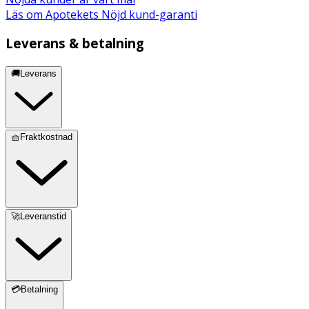
Läs om Apotekets Nöjd kund-garanti
Leverans & betalning
🚚Leverans
🧺Fraktkostnad
🚀Leveranstid
💳Betalning