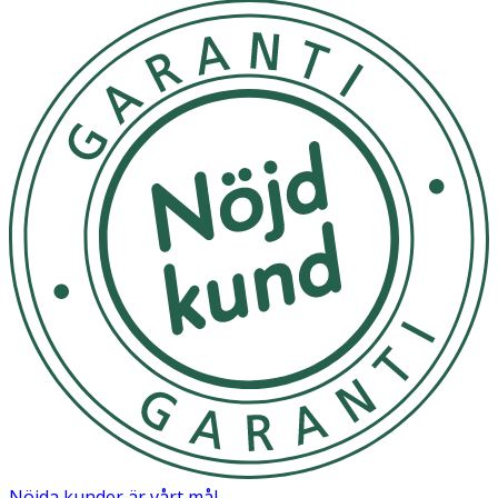
Nöjda kunder är vårt mål