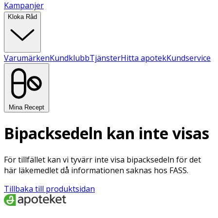
Kampanjer
Kloka Råd
Varumärken
Kundklubb
Tjänster
Hitta apotek
Kundservice
Mina Recept
Bipacksedeln kan inte visas
För tillfället kan vi tyvärr inte visa bipacksedeln för det
här läkemedlet då informationen saknas hos FASS.
Tillbaka till produktsidan