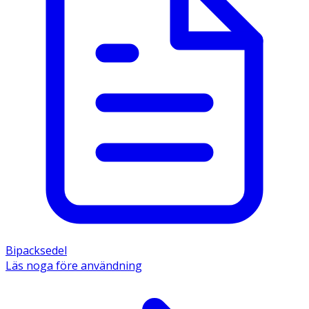
Bipacksedel
Läs noga före användning