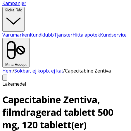
Kampanjer
Kloka Råd
Varumärken
Kundklubb
Tjänster
Hitta apotek
Kundservice
Mina Recept
Hem
/
Sökbar, ej köpb, ej kat
/
Capecitabine Zentiva
Läkemedel
Capecitabine Zentiva,
filmdragerad tablett 500
mg, 120 tablett(er)