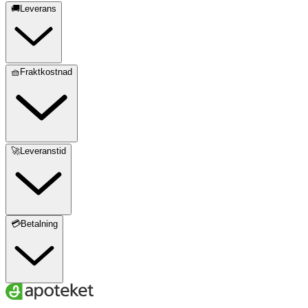
🚚Leverans
🧺Fraktkostnad
🚀Leveranstid
💳Betalning