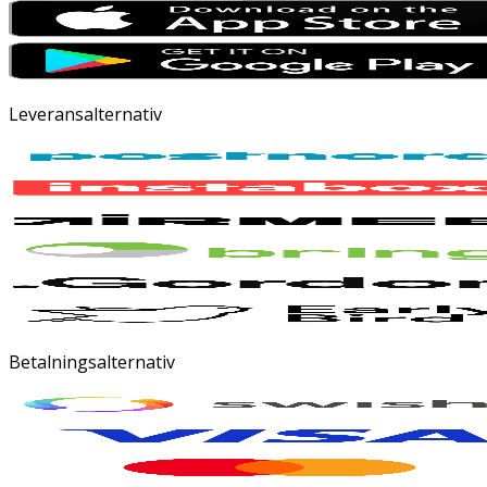
Leveransalternativ
Betalningsalternativ