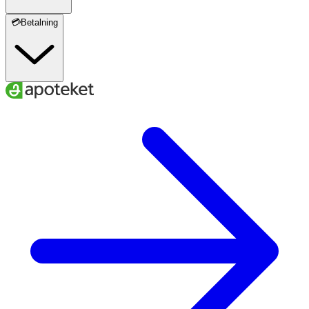
💳Betalning