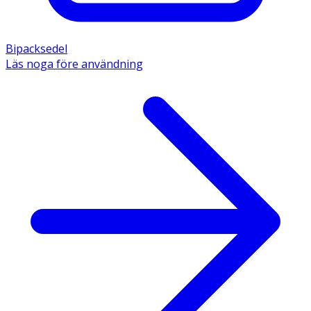
Bipacksedel
Läs noga före användning