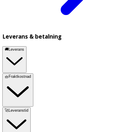
Leverans & betalning
🚚Leverans
🧺Fraktkostnad
🚀Leveranstid