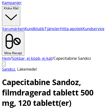
Kampanjer
Kloka Råd
Varumärken
Kundklubb
Tjänster
Hitta apotek
Kundservice
Mina Recept
Hem
/
Sökbar, ej köpb, ej kat
/
Capecitabine Sandoz
Sandoz
,
Läkemedel
Capecitabine Sandoz,
filmdragerad tablett 500
mg, 120 tablett(er)