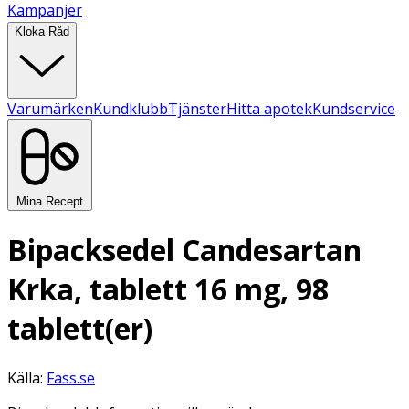
Kampanjer
Kloka Råd
Varumärken
Kundklubb
Tjänster
Hitta apotek
Kundservice
Mina Recept
Bipacksedel Candesartan
Krka, tablett 16 mg, 98
tablett(er)
Källa:
Fass.se