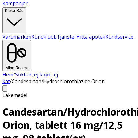
Kampanjer
Kloka Råd
Varumärken
Kundklubb
Tjänster
Hitta apotek
Kundservice
Mina Recept
Hem
/
Sökbar, ej köpb, ej
kat
/
Candesartan/Hydrochlorothiazide Orion
Läkemedel
Candesartan/Hydrochloroth
Orion, tablett 16 mg/12,5