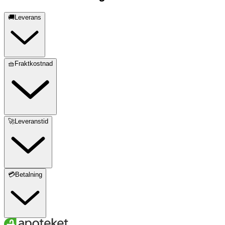
🚚Leverans
🧺Fraktkostnad
🚀Leveranstid
💳Betalning