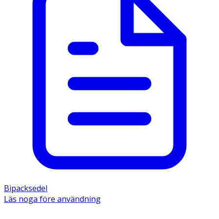
Bipacksedel
Läs noga före användning