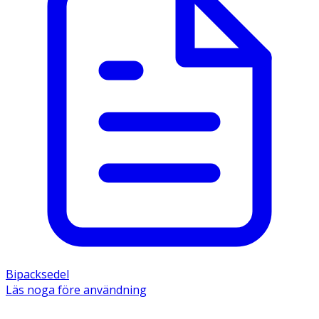
Bipacksedel
Läs noga före användning