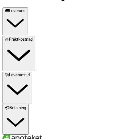
🚚Leverans
🧺Fraktkostnad
🚀Leveranstid
💳Betalning