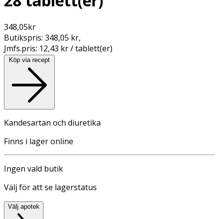
28 tablett(er)
348,05
kr
Butikspris:
348,05 kr
,
Jmfs.pris:
12,43 kr / tablett(er)
Köp via recept
Kandesartan och diuretika
Finns i lager online
Ingen vald butik
Välj för att se lagerstatus
Välj apotek