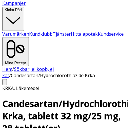
Kampanjer
Kloka Råd
Varumärken
Kundklubb
Tjänster
Hitta apotek
Kundservice
Mina Recept
Hem
/
Sökbar, ej köpb, ej
kat
/
Candesartan/Hydrochlorothiazide Krka
KRKA
,
Läkemedel
Candesartan/Hydrochloroth
Krka, tablett 32 mg/25 mg,