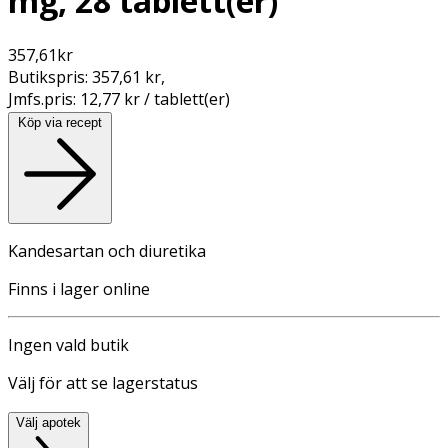
mg, 28 tablett(er)
357,61
kr
Butikspris:
357,61 kr
,
Jmfs.pris:
12,77 kr / tablett(er)
Köp via recept
Kandesartan och diuretika
Finns i lager online
Ingen vald butik
Välj för att se lagerstatus
Välj apotek