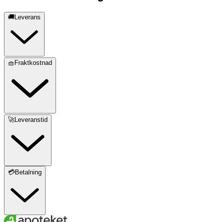
🚚Leverans
🧺Fraktkostnad
🚀Leveranstid
💳Betalning