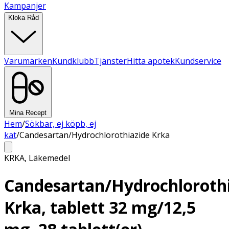
Kampanjer
Kloka Råd
Varumärken
Kundklubb
Tjänster
Hitta apotek
Kundservice
Mina Recept
Hem
/
Sökbar, ej köpb, ej
kat
/
Candesartan/Hydrochlorothiazide Krka
KRKA
,
Läkemedel
Candesartan/Hydrochloroth
Krka, tablett 32 mg/12,5