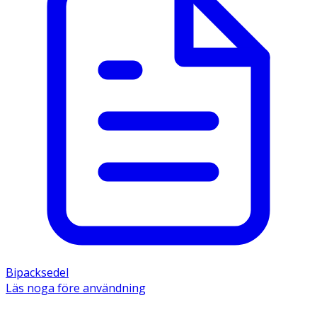
Bipacksedel
Läs noga före användning