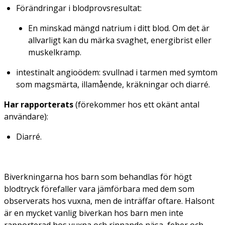
Förändringar i blodprovsresultat:
En minskad mängd natrium i ditt blod. Om det är
allvarligt kan du märka svaghet, energibrist eller
muskelkramp.
intestinalt angioödem: svullnad i tarmen med symtom
som magsmärta, illamående, kräkningar och diarré.
Har rapporterats
(förekommer hos ett okänt antal
användare):
Diarré.
Biverkningarna hos barn som behandlas för högt
blodtryck förefaller vara jämförbara med dem som
observerats hos vuxna, men de inträffar oftare. Halsont
är en mycket vanlig biverkan hos barn men inte
rapporterad hos vuxna och rinnande näsa, feber och