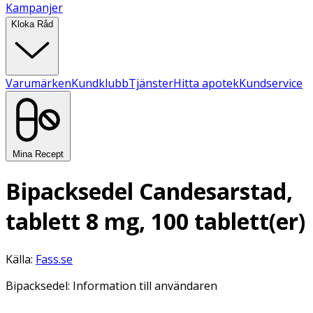
Kampanjer
Kloka Råd
Varumärken
Kundklubb
Tjänster
Hitta apotek
Kundservice
Mina Recept
Bipacksedel Candesarstad,
tablett 8 mg, 100 tablett(er)
Källa:
Fass.se
Bipacksedel: Information till användaren