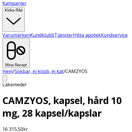
Kampanjer
Kloka Råd
Varumärken
Kundklubb
Tjänster
Hitta apotek
Kundservice
Mina Recept
Hem
/
Sökbar, ej köpb, ej kat
/
CAMZYOS
Läkemedel
CAMZYOS, kapsel, hård 10
mg, 28 kapsel/kapslar
16 315,50
kr