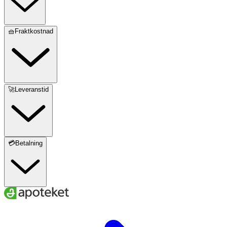
🧺Fraktkostnad
🚀Leveranstid
💳Betalning