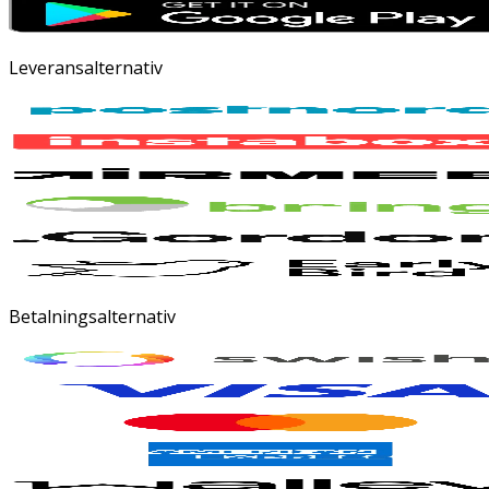
Leveransalternativ
Betalningsalternativ