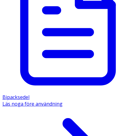
Bipacksedel
Läs noga före användning