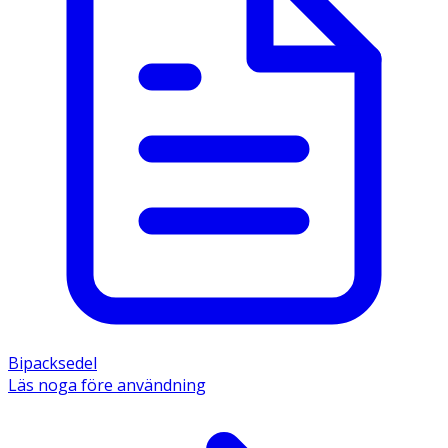
Bipacksedel
Läs noga före användning