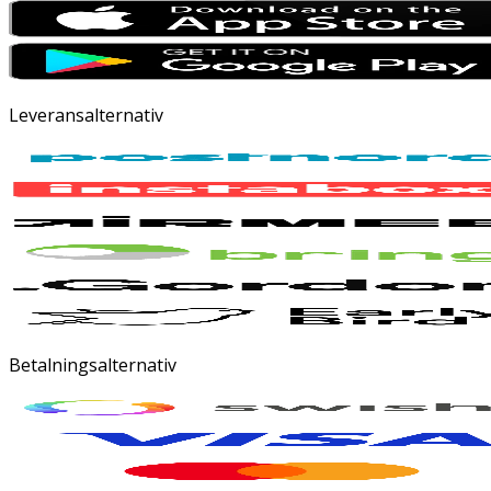
Leveransalternativ
Betalningsalternativ