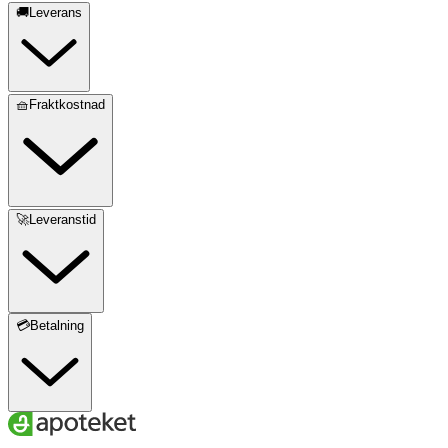
🚚Leverans
🧺Fraktkostnad
🚀Leveranstid
💳Betalning