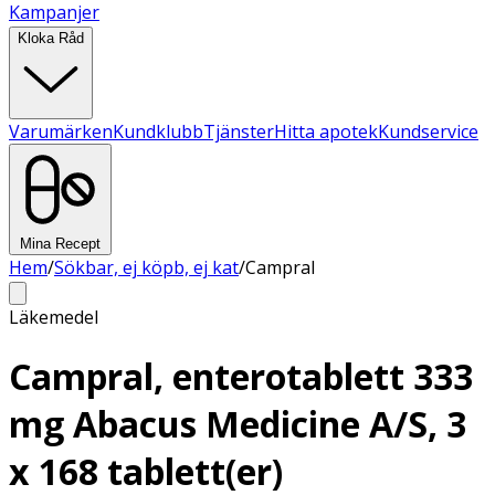
Kampanjer
Kloka Råd
Varumärken
Kundklubb
Tjänster
Hitta apotek
Kundservice
Mina Recept
Hem
/
Sökbar, ej köpb, ej kat
/
Campral
Läkemedel
Campral, enterotablett 333
mg Abacus Medicine A/S, 3
x 168 tablett(er)