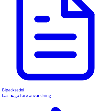
Bipacksedel
Läs noga före användning