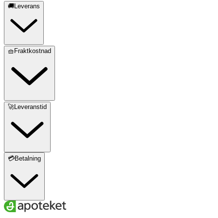
🚚Leverans
🧺Fraktkostnad
🚀Leveranstid
💳Betalning