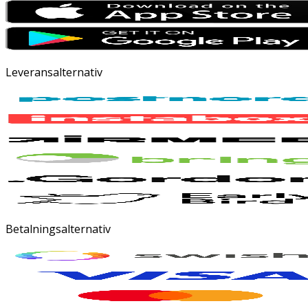
Leveransalternativ
Betalningsalternativ