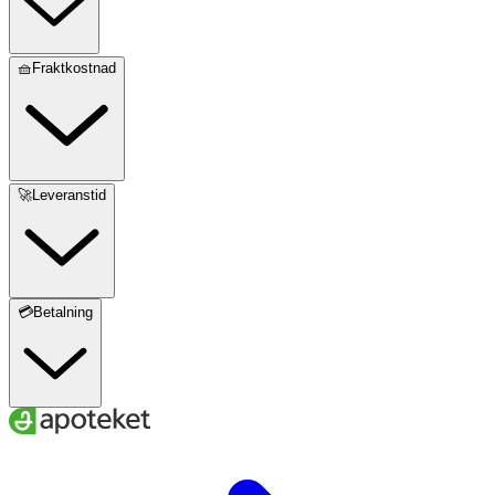
🧺Fraktkostnad
🚀Leveranstid
💳Betalning