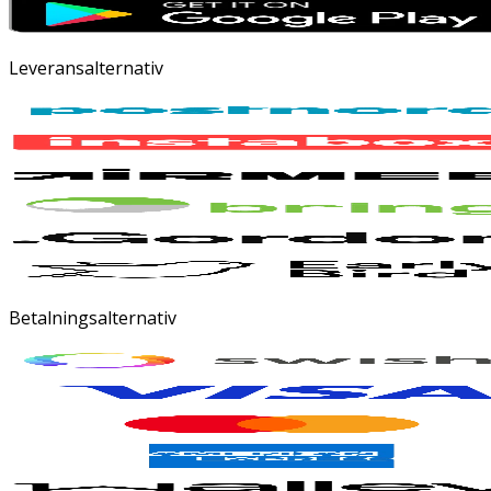
Leveransalternativ
Betalningsalternativ