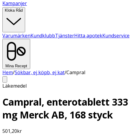
Kampanjer
Kloka Råd
Varumärken
Kundklubb
Tjänster
Hitta apotek
Kundservice
Mina Recept
Hem
/
Sökbar, ej köpb, ej kat
/
Campral
Läkemedel
Campral, enterotablett 333
mg Merck AB, 168 styck
501,20
kr