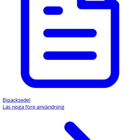
Bipacksedel
Läs noga före användning