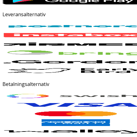
Leveransalternativ
Betalningsalternativ