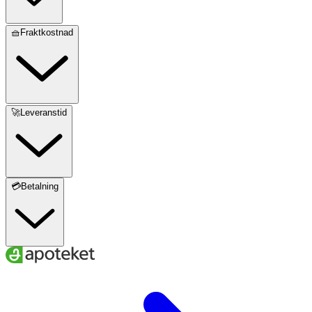
🧺Fraktkostnad
🚀Leveranstid
💳Betalning