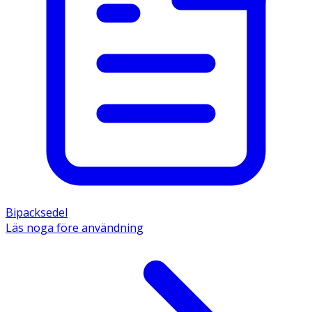
Bipacksedel
Läs noga före användning