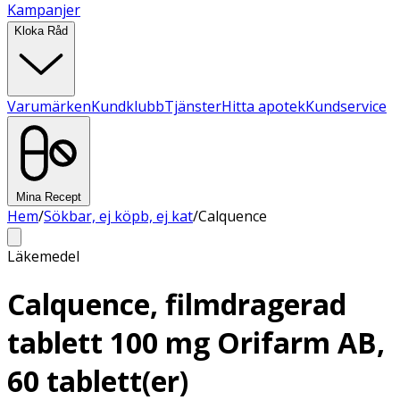
Kampanjer
Kloka Råd
Varumärken
Kundklubb
Tjänster
Hitta apotek
Kundservice
Mina Recept
Hem
/
Sökbar, ej köpb, ej kat
/
Calquence
Läkemedel
Calquence, filmdragerad
tablett 100 mg Orifarm AB,
60 tablett(er)