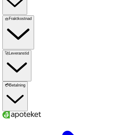
🧺Fraktkostnad
🚀Leveranstid
💳Betalning