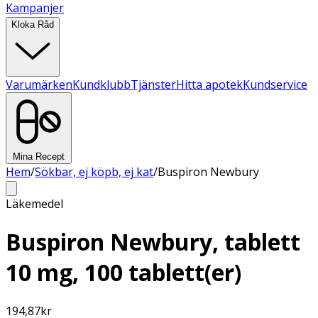
Kampanjer
Kloka Råd
Varumärken
Kundklubb
Tjänster
Hitta apotek
Kundservice
Mina Recept
Hem
/
Sökbar, ej köpb, ej kat
/
Buspiron Newbury
Läkemedel
Buspiron Newbury, tablett
10 mg, 100 tablett(er)
194,87
kr