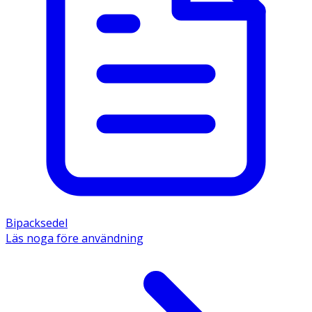
Bipacksedel
Läs noga före användning