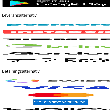
Leveransalternativ
Betalningsalternativ