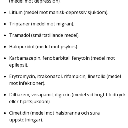
(medel mot depression).
Litium (medel mot manisk-depressiv sjukdom).
Triptaner (medel mot migrän).
Tramadol (smärtstillande medel).
Haloperidol (medel mot psykos).
Karbamazepin, fenobarbital, fenytoin (medel mot
epilepsi).
Erytromycin, itrakonazol, rifampicin, linezolid (medel
mot infektioner).
Diltiazem, verapamil, digoxin (medel vid högt blodtryck
eller hjärtsjukdom).
Cimetidin (medel mot halsbränna och sura
uppstötningar).