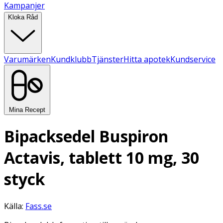
Kampanjer
Kloka Råd
Varumärken
Kundklubb
Tjänster
Hitta apotek
Kundservice
Mina Recept
Bipacksedel Buspiron
Actavis, tablett 10 mg, 30
styck
Källa:
Fass.se