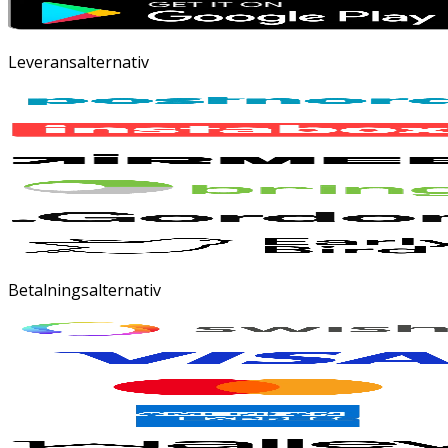
Leveransalternativ
Betalningsalternativ