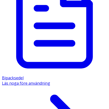
Bipacksedel
Läs noga före användning