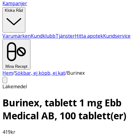
Kampanjer
Kloka Råd
Varumärken
Kundklubb
Tjänster
Hitta apotek
Kundservice
Mina Recept
Hem
/
Sökbar, ej köpb, ej kat
/
Burinex
Läkemedel
Burinex, tablett 1 mg Ebb
Medical AB, 100 tablett(er)
419
kr