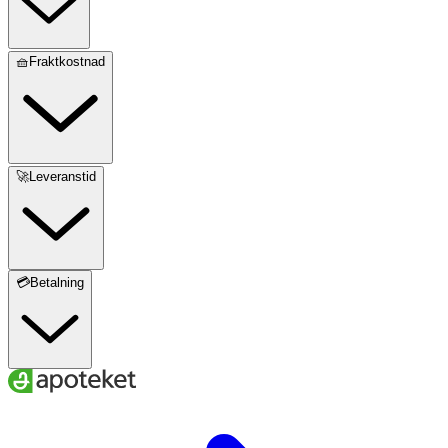
🧺Fraktkostnad
🚀Leveranstid
💳Betalning