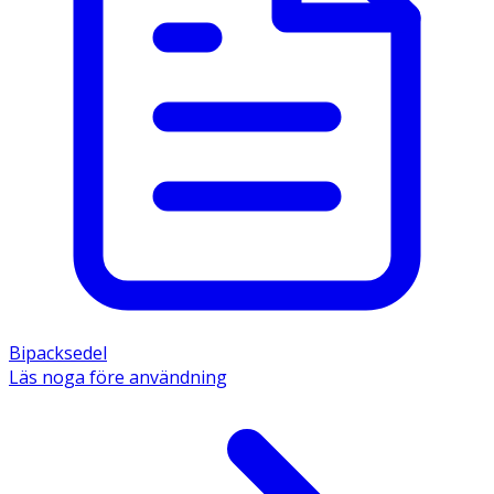
Bipacksedel
Läs noga före användning