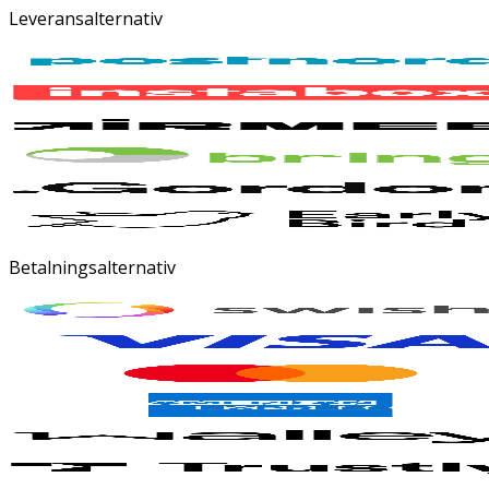
Leveransalternativ
Betalningsalternativ