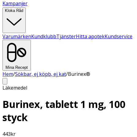
Kampanjer
Kloka Råd
Varumärken
Kundklubb
Tjänster
Hitta apotek
Kundservice
Mina Recept
Hem
/
Sökbar, ej köpb, ej kat
/
Burinex®
Läkemedel
Burinex, tablett 1 mg, 100
styck
443
kr