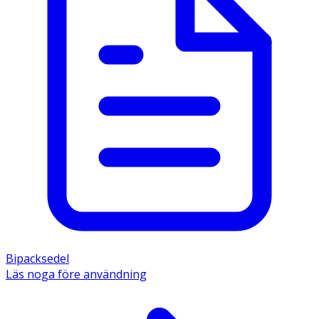
Bipacksedel
Läs noga före användning