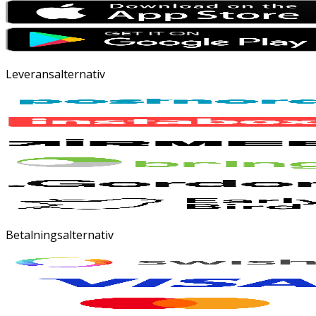
Leveransalternativ
Betalningsalternativ