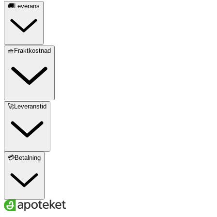
🚚Leverans
🧺Fraktkostnad
🚀Leveranstid
💳Betalning