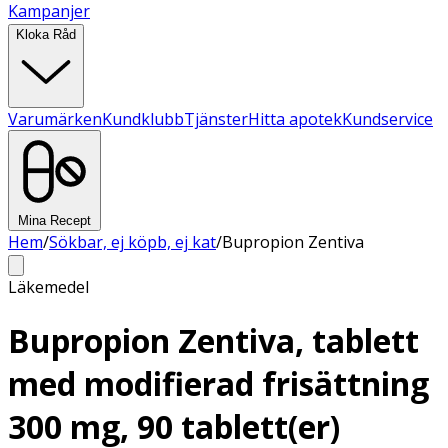
Kampanjer
Kloka Råd
Varumärken
Kundklubb
Tjänster
Hitta apotek
Kundservice
Mina Recept
Hem
/
Sökbar, ej köpb, ej kat
/
Bupropion Zentiva
Läkemedel
Bupropion Zentiva, tablett
med modifierad frisättning
300 mg, 90 tablett(er)