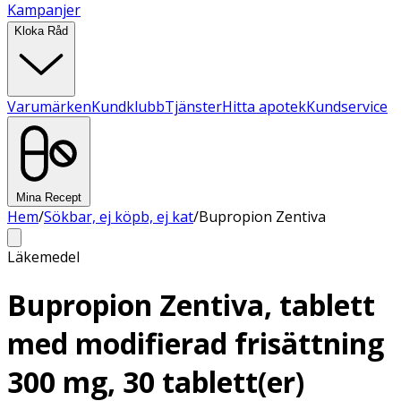
Kampanjer
Kloka Råd
Varumärken
Kundklubb
Tjänster
Hitta apotek
Kundservice
Mina Recept
Hem
/
Sökbar, ej köpb, ej kat
/
Bupropion Zentiva
Läkemedel
Bupropion Zentiva, tablett
med modifierad frisättning
300 mg, 30 tablett(er)