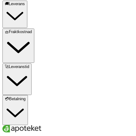
🚚Leverans
🧺Fraktkostnad
🚀Leveranstid
💳Betalning