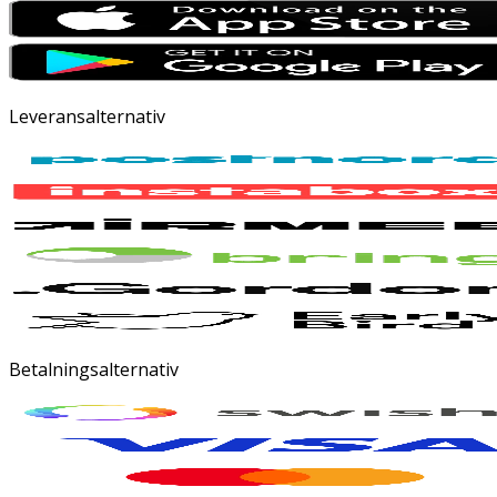
Leveransalternativ
Betalningsalternativ