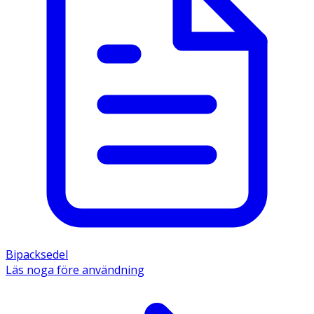
Bipacksedel
Läs noga före användning