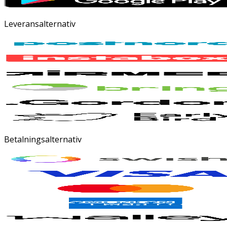
Leveransalternativ
Betalningsalternativ