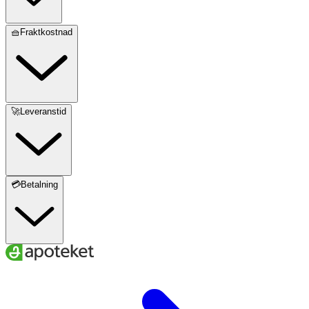
🧺Fraktkostnad
🚀Leveranstid
💳Betalning