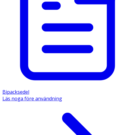
Bipacksedel
Läs noga före användning