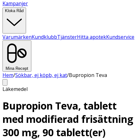
Kampanjer
Kloka Råd
Varumärken
Kundklubb
Tjänster
Hitta apotek
Kundservice
Mina Recept
Hem
/
Sökbar, ej köpb, ej kat
/
Bupropion Teva
Läkemedel
Bupropion Teva, tablett
med modifierad frisättning
300 mg, 90 tablett(er)