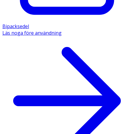
Bipacksedel
Läs noga före användning