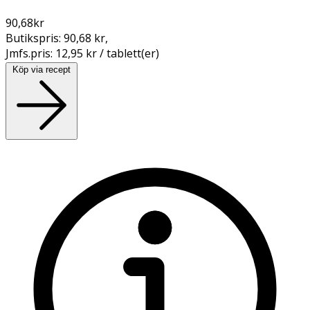
90,68
kr
Butikspris:
90,68 kr
,
Jmfs.pris:
12,95 kr / tablett(er)
Köp via recept