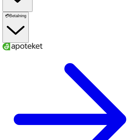
💳Betalning