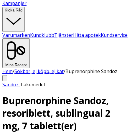
Kampanjer
Kloka Råd
Varumärken
Kundklubb
Tjänster
Hitta apotek
Kundservice
Mina Recept
Hem
/
Sökbar, ej köpb, ej kat
/
Buprenorphine Sandoz
Sandoz
,
Läkemedel
Buprenorphine Sandoz,
resoriblett, sublingual 2
mg, 7 tablett(er)