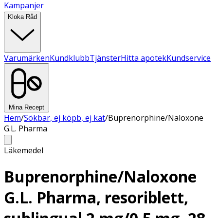
Kampanjer
Kloka Råd
Varumärken
Kundklubb
Tjänster
Hitta apotek
Kundservice
Mina Recept
Hem
/
Sökbar, ej köpb, ej kat
/
Buprenorphine/Naloxone
G.L. Pharma
Läkemedel
Buprenorphine/Naloxone
G.L. Pharma, resoriblett,