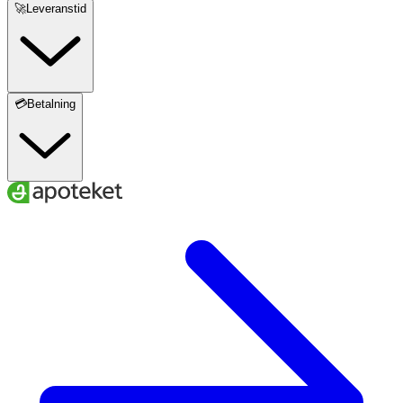
🚀Leveranstid
💳Betalning