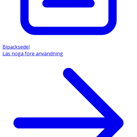
Bipacksedel
Läs noga före användning