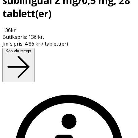
sublingual 2 mg/0,5 mg, 28
tablett(er)
136
kr
Butikspris:
136 kr
,
Jmfs.pris:
4,86 kr / tablett(er)
Köp via recept