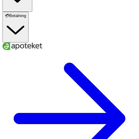
💳Betalning