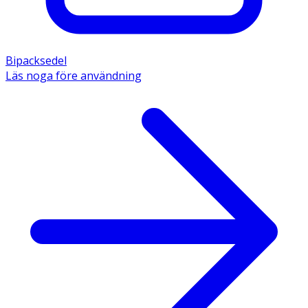
Bipacksedel
Läs noga före användning