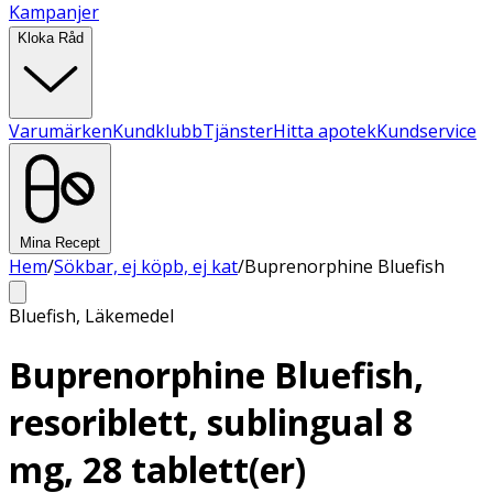
Kampanjer
Kloka Råd
Varumärken
Kundklubb
Tjänster
Hitta apotek
Kundservice
Mina Recept
Hem
/
Sökbar, ej köpb, ej kat
/
Buprenorphine Bluefish
Bluefish
,
Läkemedel
Buprenorphine Bluefish,
resoriblett, sublingual 8
mg, 28 tablett(er)