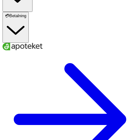
💳Betalning