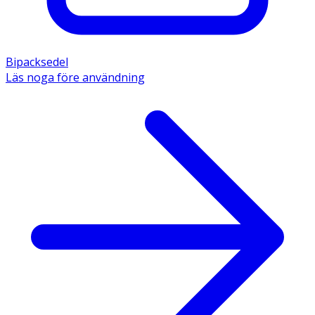
Bipacksedel
Läs noga före användning