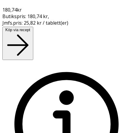
180,74
kr
Butikspris:
180,74 kr
,
Jmfs.pris:
25,82 kr / tablett(er)
Köp via recept