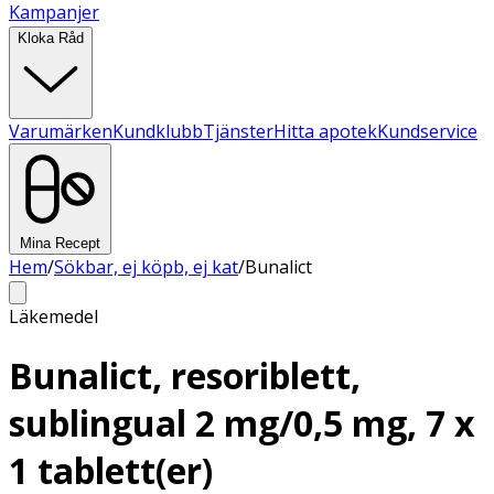
Kampanjer
Kloka Råd
Varumärken
Kundklubb
Tjänster
Hitta apotek
Kundservice
Mina Recept
Hem
/
Sökbar, ej köpb, ej kat
/
Bunalict
Läkemedel
Bunalict, resoriblett,
sublingual 2 mg/0,5 mg, 7 x
1 tablett(er)