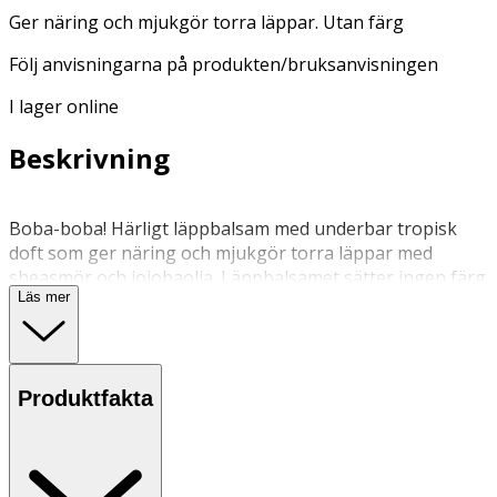
Ger näring och mjukgör torra läppar. Utan färg
Följ anvisningarna på produkten/bruksanvisningen
I lager online
Beskrivning
Boba-boba! Härligt läppbalsam med underbar tropisk
doft som ger näring och mjukgör torra läppar med
sheasmör och jojobaolja. Läppbalsamet sätter ingen färg
Läs mer
och kan användas av alla i familjen. Boba Tea-serien
från BubbleT är inspirerad av det populära bubbelteet,
Bubble Tea, med färgglada design som sprider glädje
med himmelska dofter. Vegansk.
Produktfakta
Applicera på läpparna efter behov eller så ofta du vill.
Undvik extrem temperaturförandring och direkt solljus.