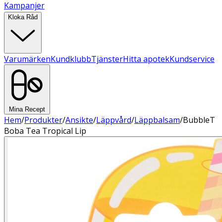
Kampanjer
Kloka Råd
Varumärken
Kundklubb
Tjänster
Hitta apotek
Kundservice
Mina Recept
Hem
/
Produkter
/
Ansikte
/
Läppvård
/
Läppbalsam
/
BubbleT
Boba Tea Tropical Lip