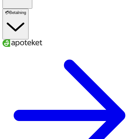
💳Betalning