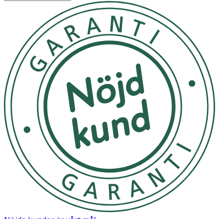
Ethylhexyl Palmitate, Ethylhexyl Stearate, Synthetic Wax,
Ceresin, Hydrogenated Microcrystalline Wax,
Hydrogenated Styrene/Isoprene Copolymer, Parfum, 1,
2-Hexanediol, Ethylhexylglycerin, Linalool,
Benzylbenzoate, Red 6 Lake (CI 15850), Red 21 Lake (CI
45380).