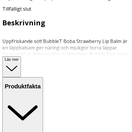
Tillfälligt slut
Beskrivning
Uppfriskande söt! BubbleT Boba Strawberry Lip Balm är
en läppbalsam ger näring och mjukgör torra läppar.
Inspirerad av det populära bubbelteet, Bubble Tea, med
Läs mer
en färgstark design och härlig doft av jordgubb. Passar
alla hudtyper.
Applicera på läpparna vid behov eller så ofta du vill.
Produktfakta
Förvaras oåtkomligt for barn. Förvaras svalt.
OK för gravida och ammande:
Ja
Ingredienser: