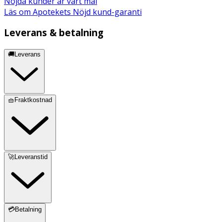
Nöjda kunder är vårt mål
Läs om Apotekets Nöjd kund-garanti
Leverans & betalning
🚚Leverans
🧺Fraktkostnad
🚀Leveranstid
💳Betalning