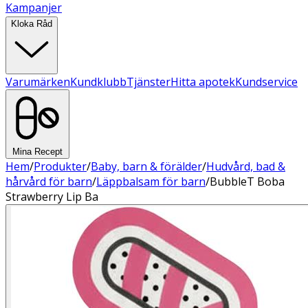
Kampanjer
Kloka Råd
Varumärken
Kundklubb
Tjänster
Hitta apotek
Kundservice
Mina Recept
Hem
/
Produkter
/
Baby, barn & förälder
/
Hudvård, bad &
hårvård för barn
/
Läppbalsam för barn
/
BubbleT Boba
Strawberry Lip Ba