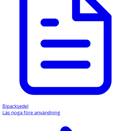
Bipacksedel
Läs noga före användning