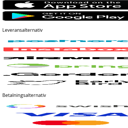
Leveransalternativ
Betalningsalternativ