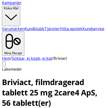
Kampanjer
Kloka Råd
Varumärken
Kundklubb
Tjänster
Hitta apotek
Kundservice
Mina Recept
Hem
/
Sökbar, ej köpb, ej kat
/
Briviact
Läkemedel
Briviact, filmdragerad
tablett 25 mg 2care4 ApS,
56 tablett(er)