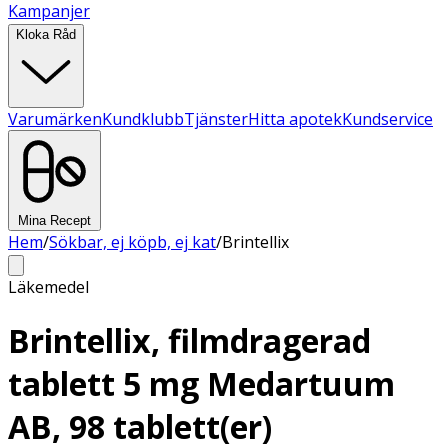
Kampanjer
Kloka Råd
Varumärken
Kundklubb
Tjänster
Hitta apotek
Kundservice
Mina Recept
Hem
/
Sökbar, ej köpb, ej kat
/
Brintellix
Läkemedel
Brintellix, filmdragerad
tablett 5 mg Medartuum
AB, 98 tablett(er)