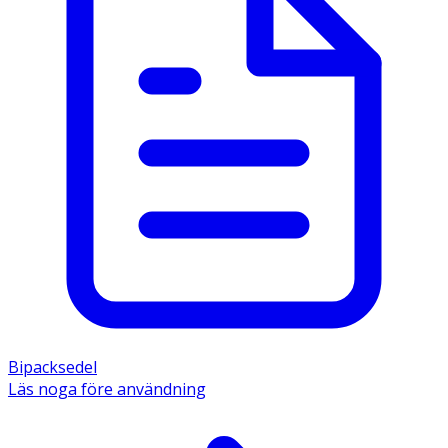
Bipacksedel
Läs noga före användning