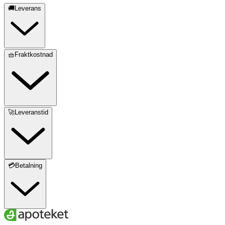
🚚Leverans
🧺Fraktkostnad
🚀Leveranstid
💳Betalning