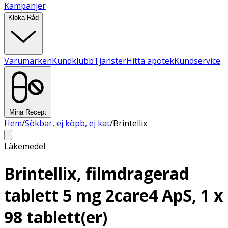
Kampanjer
Kloka Råd
Varumärken
Kundklubb
Tjänster
Hitta apotek
Kundservice
Mina Recept
Hem
/
Sökbar, ej köpb, ej kat
/
Brintellix
Läkemedel
Brintellix, filmdragerad
tablett 5 mg 2care4 ApS, 1 x
98 tablett(er)