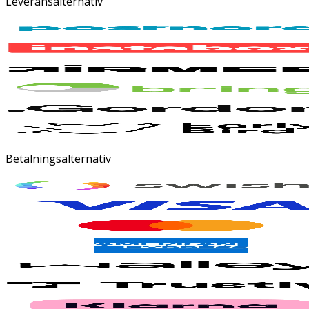
Leveransalternativ
Betalningsalternativ