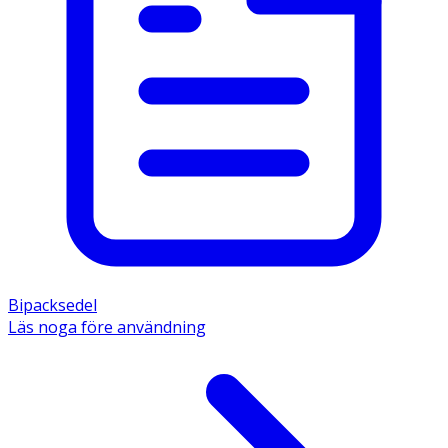
Bipacksedel
Läs noga före användning