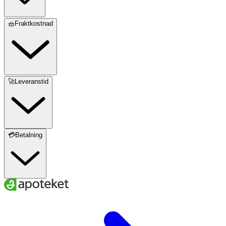
🧺Fraktkostnad
🚀Leveranstid
💳Betalning