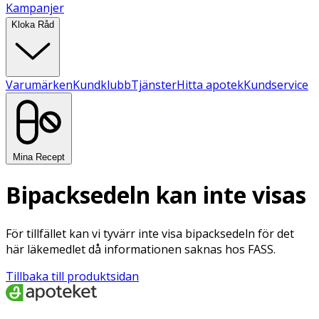
Kampanjer
Kloka Råd
Varumärken
Kundklubb
Tjänster
Hitta apotek
Kundservice
Mina Recept
Bipacksedeln kan inte visas
För tillfället kan vi tyvärr inte visa bipacksedeln för det
här läkemedlet då informationen saknas hos FASS.
Tillbaka till produktsidan