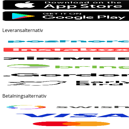
Leveransalternativ
Betalningsalternativ