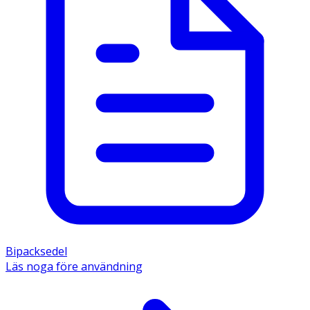
Bipacksedel
Läs noga före användning