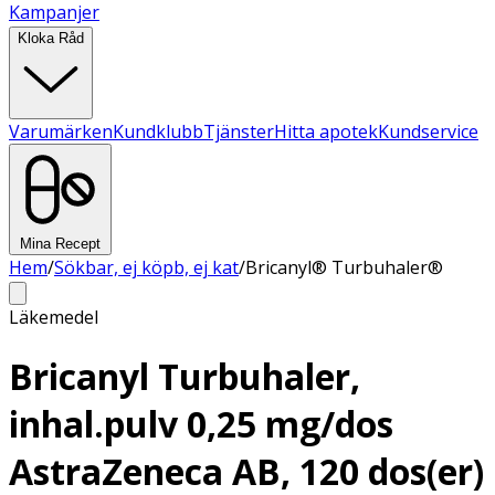
Kampanjer
Kloka Råd
Varumärken
Kundklubb
Tjänster
Hitta apotek
Kundservice
Mina Recept
Hem
/
Sökbar, ej köpb, ej kat
/
Bricanyl® Turbuhaler®
Läkemedel
Bricanyl Turbuhaler,
inhal.pulv 0,25 mg/dos
AstraZeneca AB, 120 dos(er)