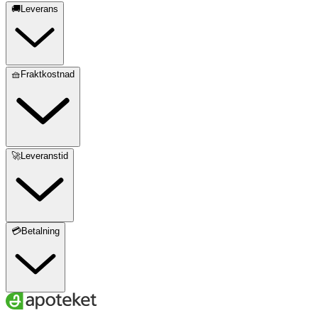
🚚Leverans
🧺Fraktkostnad
🚀Leveranstid
💳Betalning