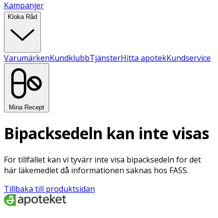
Kampanjer
Kloka Råd
Varumärken
Kundklubb
Tjänster
Hitta apotek
Kundservice
Mina Recept
Bipacksedeln kan inte visas
För tillfället kan vi tyvärr inte visa bipacksedeln för det
här läkemedlet då informationen saknas hos FASS.
Tillbaka till produktsidan