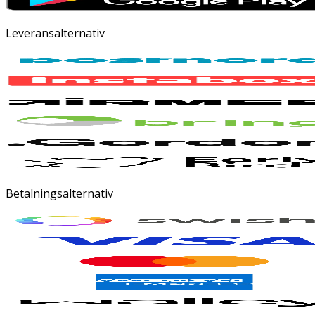
Leveransalternativ
Betalningsalternativ