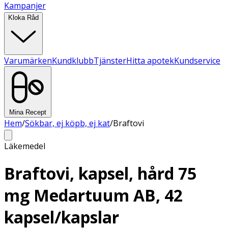
Kampanjer
Kloka Råd
Varumärken
Kundklubb
Tjänster
Hitta apotek
Kundservice
Mina Recept
Hem
/
Sökbar, ej köpb, ej kat
/
Braftovi
Läkemedel
Braftovi, kapsel, hård 75
mg Medartuum AB, 42
kapsel/kapslar