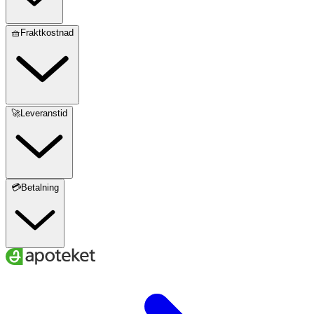
🧺Fraktkostnad
🚀Leveranstid
💳Betalning