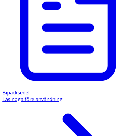
Bipacksedel
Läs noga före användning