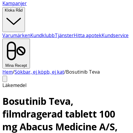
Kampanjer
Kloka Råd
Varumärken
Kundklubb
Tjänster
Hitta apotek
Kundservice
Mina Recept
Hem
/
Sökbar, ej köpb, ej kat
/
Bosutinib Teva
Läkemedel
Bosutinib Teva,
filmdragerad tablett 100
mg Abacus Medicine A/S,