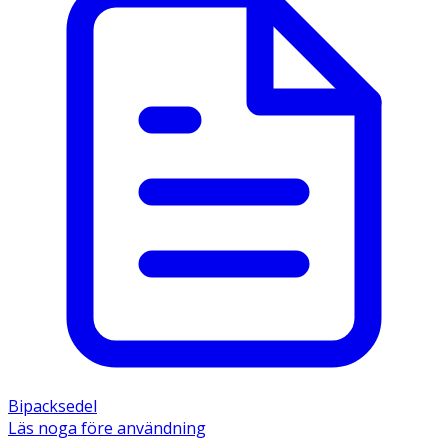
Bipacksedel
Läs noga före användning