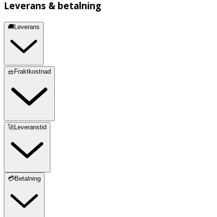
Leverans & betalning
🚚Leverans
🧺Fraktkostnad
🚀Leveranstid
💳Betalning