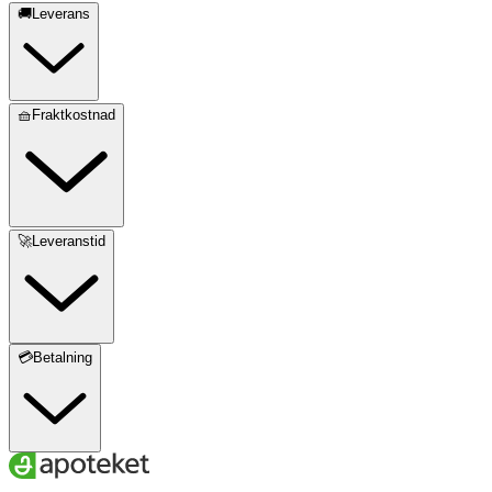
🚚Leverans
🧺Fraktkostnad
🚀Leveranstid
💳Betalning