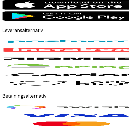
Leveransalternativ
Betalningsalternativ