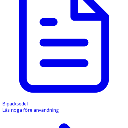
Bipacksedel
Läs noga före användning