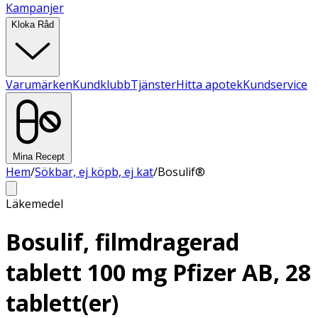
Kampanjer
Kloka Råd
Varumärken
Kundklubb
Tjänster
Hitta apotek
Kundservice
Mina Recept
Hem
/
Sökbar, ej köpb, ej kat
/
Bosulif®
Läkemedel
Bosulif, filmdragerad
tablett 100 mg Pfizer AB, 28
tablett(er)