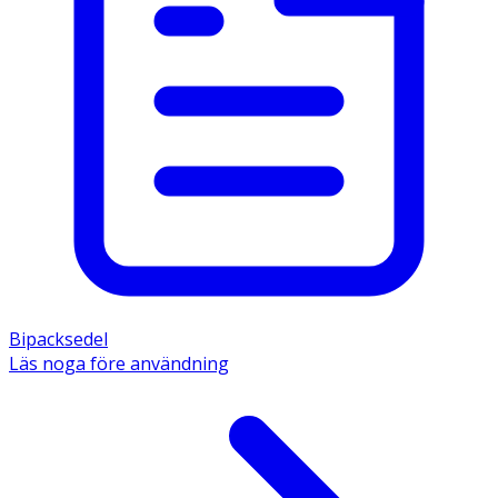
Bipacksedel
Läs noga före användning