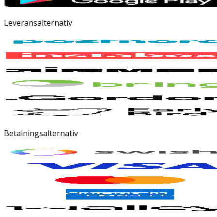
Leveransalternativ
Betalningsalternativ