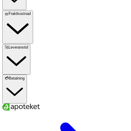
🧺Fraktkostnad
🚀Leveranstid
💳Betalning