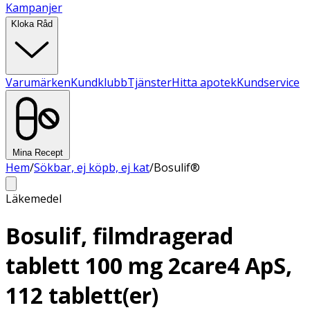
Kampanjer
Kloka Råd
Varumärken
Kundklubb
Tjänster
Hitta apotek
Kundservice
Mina Recept
Hem
/
Sökbar, ej köpb, ej kat
/
Bosulif®
Läkemedel
Bosulif, filmdragerad
tablett 100 mg 2care4 ApS,
112 tablett(er)