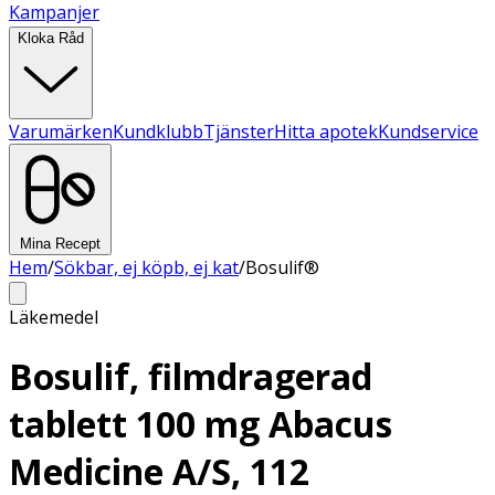
Kampanjer
Kloka Råd
Varumärken
Kundklubb
Tjänster
Hitta apotek
Kundservice
Mina Recept
Hem
/
Sökbar, ej köpb, ej kat
/
Bosulif®
Läkemedel
Bosulif, filmdragerad
tablett 100 mg Abacus
Medicine A/S, 112