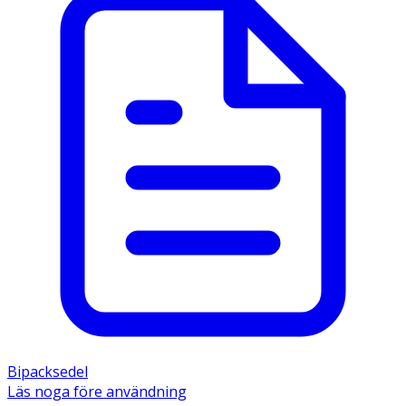
Bipacksedel
Läs noga före användning