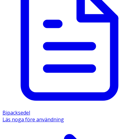
Bipacksedel
Läs noga före användning