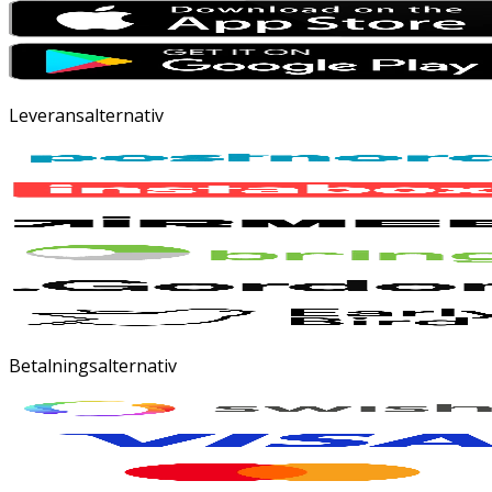
Leveransalternativ
Betalningsalternativ