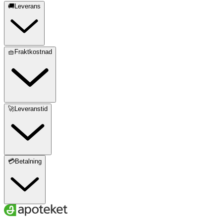
🚚Leverans
🧺Fraktkostnad
🚀Leveranstid
💳Betalning