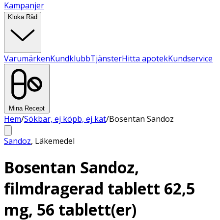
Kampanjer
Kloka Råd
Varumärken
Kundklubb
Tjänster
Hitta apotek
Kundservice
Mina Recept
Hem
/
Sökbar, ej köpb, ej kat
/
Bosentan Sandoz
Sandoz
,
Läkemedel
Bosentan Sandoz,
filmdragerad tablett 62,5
mg, 56 tablett(er)