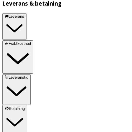
Leverans & betalning
🚚Leverans
🧺Fraktkostnad
🚀Leveranstid
💳Betalning