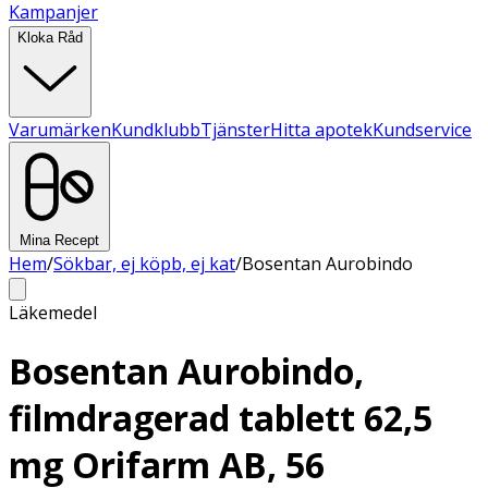
Kampanjer
Kloka Råd
Varumärken
Kundklubb
Tjänster
Hitta apotek
Kundservice
Mina Recept
Hem
/
Sökbar, ej köpb, ej kat
/
Bosentan Aurobindo
Läkemedel
Bosentan Aurobindo,
filmdragerad tablett 62,5
mg Orifarm AB, 56