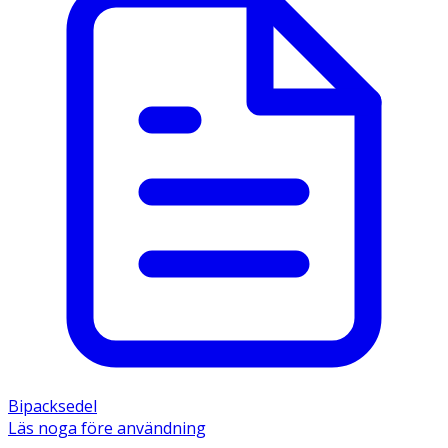
Bipacksedel
Läs noga före användning