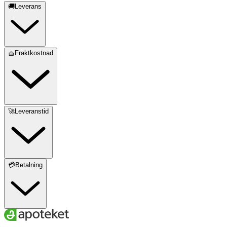
🚚Leverans
🧺Fraktkostnad
🚀Leveranstid
💳Betalning