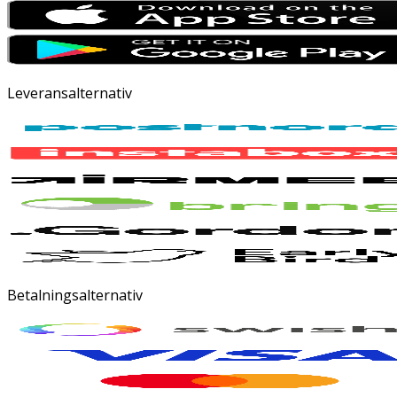
Leveransalternativ
Betalningsalternativ