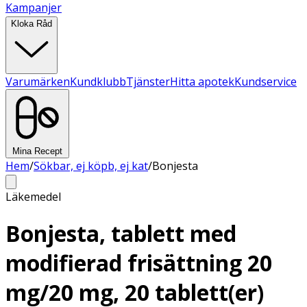
Kampanjer
Kloka Råd
Varumärken
Kundklubb
Tjänster
Hitta apotek
Kundservice
Mina Recept
Hem
/
Sökbar, ej köpb, ej kat
/
Bonjesta
Läkemedel
Bonjesta, tablett med
modifierad frisättning 20
mg/20 mg, 20 tablett(er)