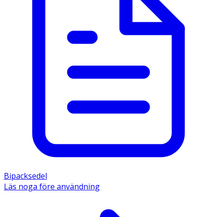
Bipacksedel
Läs noga före användning